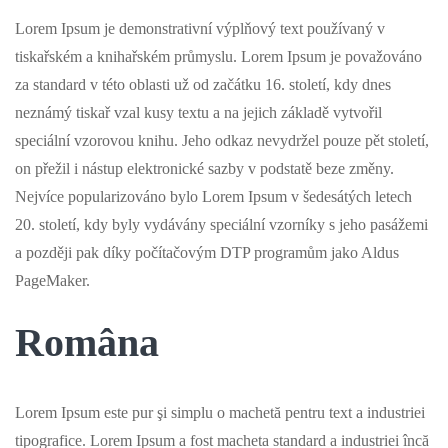
Lorem Ipsum je demonstrativní výplňový text používaný v
tiskařském a knihařském průmyslu. Lorem Ipsum je považováno
za standard v této oblasti už od začátku 16. století, kdy dnes
neznámý tiskař vzal kusy textu a na jejich základě vytvořil
speciální vzorovou knihu. Jeho odkaz nevydržel pouze pět století,
on přežil i nástup elektronické sazby v podstatě beze změny.
Nejvíce popularizováno bylo Lorem Ipsum v šedesátých letech
20. století, kdy byly vydávány speciální vzorníky s jeho pasážemi
a později pak díky počítačovým DTP programům jako Aldus
PageMaker.
Româna
Lorem Ipsum este pur şi simplu o machetă pentru text a industriei
tipografice. Lorem Ipsum a fost macheta standard a industriei încă