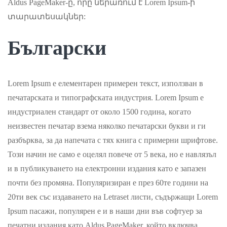
Aldus PageMaker-ը, որը ներառում է Lorem Ipsum-ի
տարատեսակներ:
Български
Lorem Ipsum е елементарен примерен текст, използван в
печатарската и типографската индустрия. Lorem Ipsum е
индустриален стандарт от около 1500 година, когато
неизвестен печатар взема няколко печатарски букви и ги
разбърква, за да напечата с тях книга с примерни шрифтове.
Този начин не само е оцелял повече от 5 века, но е навлязъл
и в публикуването на електронни издания като е запазен
почти без промяна. Популяризиран е през 60те години на
20ти век със издаването на Letraset листи, съдържащи Lorem
Ipsum пасажи, популярен е и в наши дни във софтуер за
печатни издания като Aldus PageMaker, който включва