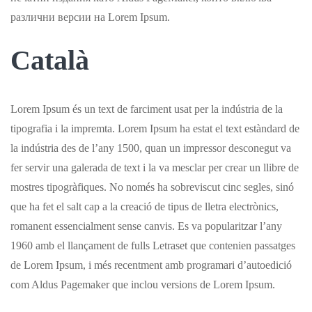
различни версии на Lorem Ipsum.
Català
Lorem Ipsum és un text de farciment usat per la indústria de la
tipografia i la impremta. Lorem Ipsum ha estat el text estàndard de
la indústria des de l’any 1500, quan un impressor desconegut va
fer servir una galerada de text i la va mesclar per crear un llibre de
mostres tipogràfiques. No només ha sobreviscut cinc segles, sinó
que ha fet el salt cap a la creació de tipus de lletra electrònics,
romanent essencialment sense canvis. Es va popularitzar l’any
1960 amb el llançament de fulls Letraset que contenien passatges
de Lorem Ipsum, i més recentment amb programari d’autoedició
com Aldus Pagemaker que inclou versions de Lorem Ipsum.