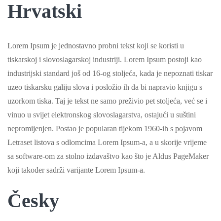
Hrvatski
Lorem Ipsum je jednostavno probni tekst koji se koristi u
tiskarskoj i slovoslagarskoj industriji. Lorem Ipsum postoji kao
industrijski standard još od 16-og stoljeća, kada je nepoznati tiskar
uzeo tiskarsku galiju slova i posložio ih da bi napravio knjigu s
uzorkom tiska. Taj je tekst ne samo preživio pet stoljeća, već se i
vinuo u svijet elektronskog slovoslagarstva, ostajući u suštini
nepromijenjen. Postao je popularan tijekom 1960-ih s pojavom
Letraset listova s odlomcima Lorem Ipsum-a, a u skorije vrijeme
sa software-om za stolno izdavaštvo kao što je Aldus PageMaker
koji također sadrži varijante Lorem Ipsum-a.
Česky