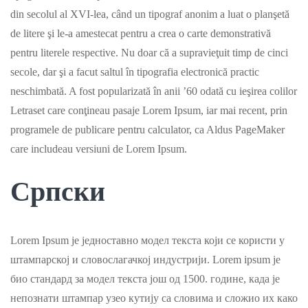
din secolul al XVI-lea, când un tipograf anonim a luat o planşetă
de litere şi le-a amestecat pentru a crea o carte demonstrativă
pentru literele respective. Nu doar că a supravieţuit timp de cinci
secole, dar şi a facut saltul în tipografia electronică practic
neschimbată. A fost popularizată în anii ’60 odată cu ieşirea colilor
Letraset care conţineau pasaje Lorem Ipsum, iar mai recent, prin
programele de publicare pentru calculator, ca Aldus PageMaker
care includeau versiuni de Lorem Ipsum.
Српски
Lorem Ipsum је једноставно модел текста који се користи у
штампарској и словослагачкој индустрији. Lorem ipsum је
био стандард за модел текста још од 1500. године, када је
непознати штампар узео кутију са словима и сложио их како