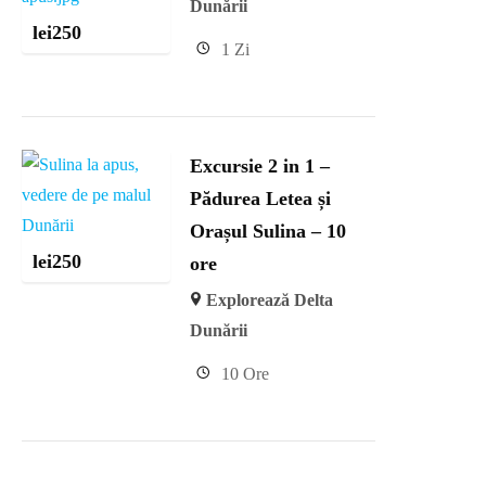
Dunării
lei
250
1 Zi
Excursie 2 in 1 –
Pădurea Letea și
Orașul Sulina – 10
lei
250
ore
Explorează Delta
Dunării
10 Ore