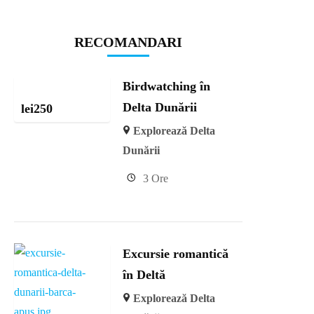
RECOMANDARI
Birdwatching în
Delta Dunării
lei
250
Explorează Delta
Dunării
3 Ore
Excursie romantică
în Deltă
Explorează Delta