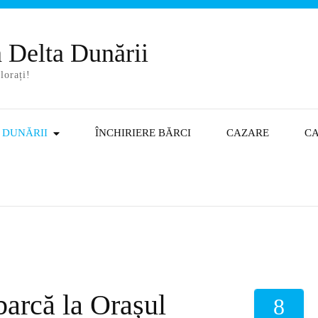
n Delta Dunării
lorați!
A DUNĂRII
ÎNCHIRIERE BĂRCI
CAZARE
C
barcă la Orașul
8